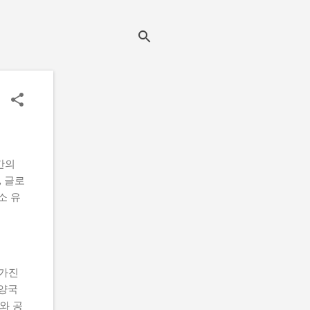
간의
 글로
소 유
 가진
 양국
와 공