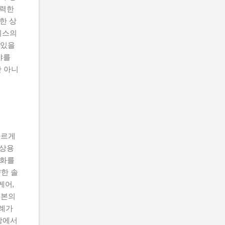
강력한
한 상
비스의
 있을
야를
 아니
빠르게
 상용
진화를
양한 솔
케어,
일본의
사례가
시장에서