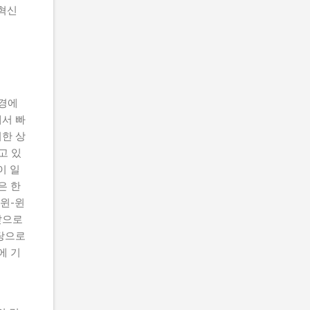
 혁신
환경에
에서 빠
러한 상
고 있
이 일
은 한
 윈-윈
앞으로
탕으로
에 기