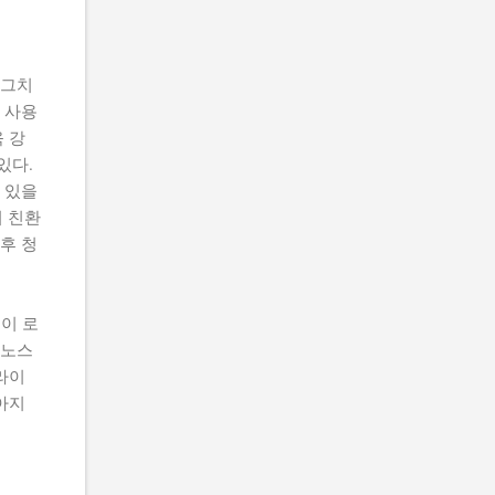
 그치
 사용
 강
있다.
 있을
며 친환
후 청
이 로
이노스
라이
아지