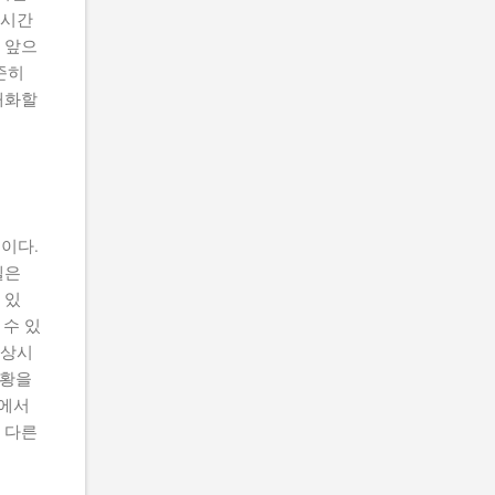
 시간
 앞으
준히
대화할
이다.
델은
 있
 수 있
향상시
상황을
간에서
 다른