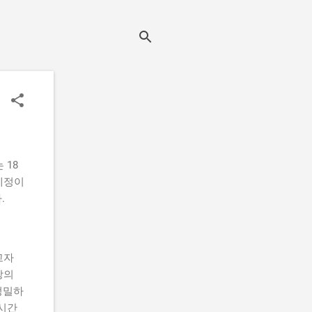
 18
예정이
.
고자
방의
정밀하
실시간